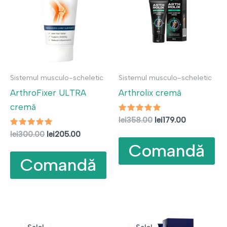
Sistemul musculo-scheletic
Sistemul musculo-scheletic
ArthroFixer ULTRA
Arthrolix cremă
cremă
Evaluat la
Prețul
Prețul
lei
358.00
lei
179.00
5.00
inițial
curent
Evaluat la
Prețul
Prețul
din 5
lei
300.00
lei
205.00
a
este:
4.75
inițial
curent
Comandă
din 5
fost:
lei179.00.
a
este:
lei358.00.
Comandă
fost:
lei205.00.
lei300.00.