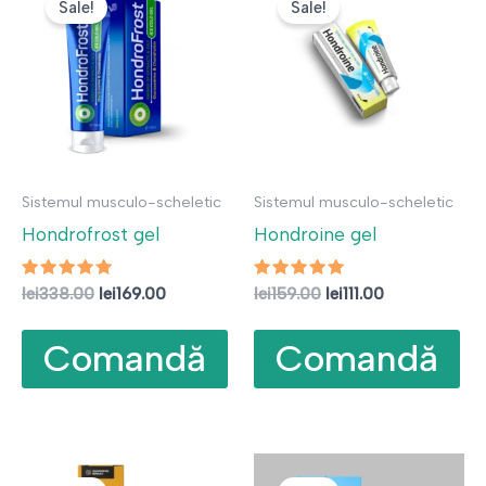
Sale!
Sale!
Sistemul musculo-scheletic
Sistemul musculo-scheletic
Hondrofrost gel
Hondroine gel
Evaluat la
Prețul
Prețul
Evaluat la
Prețul
Prețul
lei
338.00
lei
169.00
lei
159.00
lei
111.00
4.88
5.00
inițial
curent
inițial
curent
din 5
din 5
a
este:
a
este:
Comandă
Comandă
fost:
lei169.00.
fost:
lei111.00.
lei338.00.
lei159.00.