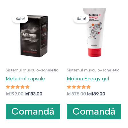
Sale!
Sale!
Sistemul musculo-scheletic
Sistemul musculo-scheletic
Metadrol capsule
Motion Energy gel
Evaluat la
Prețul
Prețul
Evaluat la
Prețul
Prețul
lei
199.00
lei
133.00
lei
378.00
lei
189.00
4.80
5.00
inițial
curent
inițial
curent
din 5
din 5
a
este:
a
este:
Comandă
Comandă
fost:
lei133.00.
fost:
lei189.00.
lei199.00.
lei378.00.