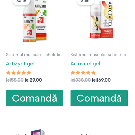
Sale!
Sale!
Sistemul musculo-scheletic
Sistemul musculo-scheletic
ArtiZynt gel
Artovitel gel
Evaluat la
Prețul
Prețul
Evaluat la
Prețul
Prețul
lei
58.00
lei
29.00
lei
338.00
lei
169.00
5.00
4.88
inițial
curent
inițial
curent
din 5
din 5
a
este:
a
este:
Comandă
Comandă
fost:
lei29.00.
fost:
lei169.00.
lei58.00.
lei338.00.