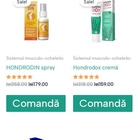
Sale!
Sale!
Sistemul musculo-scheletic
Sistemul musculo-scheletic
HONDRODIN spray
Hondrodox cremă
Evaluat la
Prețul
Prețul
Evaluat la
Prețul
Prețul
lei
358.00
lei
179.00
lei
318.00
lei
159.00
4.75
5.00
inițial
curent
inițial
curent
din 5
din 5
a
este:
a
este:
Comandă
Comandă
fost:
lei179.00.
fost:
lei159.00.
lei358.00.
lei318.00.