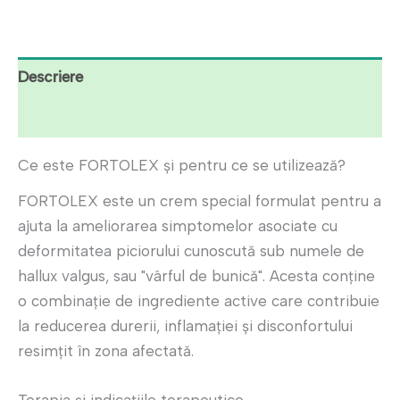
lei358.00.
Descriere
Recenzii (8)
Ce este FORTOLEX și pentru ce se utilizează?
FORTOLEX este un crem special formulat pentru a
ajuta la ameliorarea simptomelor asociate cu
deformitatea piciorului cunoscută sub numele de
hallux valgus, sau "vârful de bunică". Acesta conține
o combinație de ingrediente active care contribuie
la reducerea durerii, inflamației și disconfortului
resimțit în zona afectată.
Terapia și indicațiile terapeutice