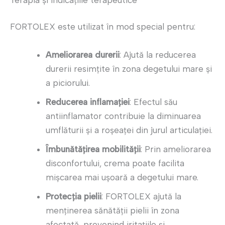
FORTOLEX este utilizat în mod special pentru:
Ameliorarea durerii
: Ajută la reducerea
durerii resimțite în zona degetului mare și
a piciorului.
Reducerea inflamației
: Efectul său
antiinflamator contribuie la diminuarea
umflăturii și a roșeaței din jurul articulației.
Îmbunătățirea mobilității
: Prin ameliorarea
disconfortului, crema poate facilita
mișcarea mai ușoară a degetului mare.
Protecția pielii
: FORTOLEX ajută la
menținerea sănătății pielii în zona
afectată, prevenind iritațiile și