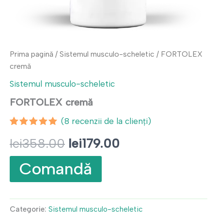
Prima pagină
/
Sistemul musculo-scheletic
/ FORTOLEX
cremă
Sistemul musculo-scheletic
FORTOLEX cremă
(
8
recenzii de la clienți)
Evaluat la
7
Prețul
Prețul
lei
358.00
lei
179.00
4.86
din 5
pe baza a
evaluări
inițial
curent
Comandă
de la
clienți
a
este:
fost:
lei179.00.
Categorie:
Sistemul musculo-scheletic