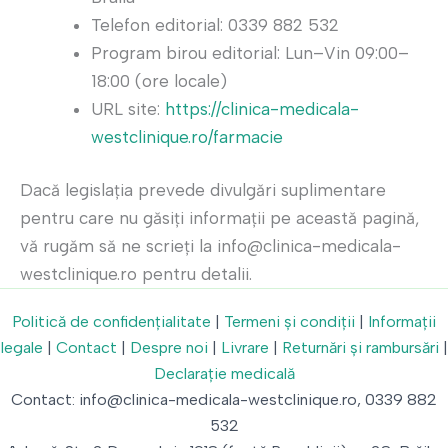
Telefon editorial: 0339 882 532
Program birou editorial: Lun–Vin 09:00–
18:00 (ore locale)
URL site:
https://clinica-medicala-
westclinique.ro/farmacie
Dacă legislația prevede divulgări suplimentare
pentru care nu găsiți informații pe această pagină,
vă rugăm să ne scrieți la info@clinica-medicala-
westclinique.ro pentru detalii.
Politică de confidențialitate
|
Termeni și condiții
|
Informații
legale
|
Contact
|
Despre noi
|
Livrare
|
Returnări și rambursări
|
Declarație medicală
Contact: info@clinica-medicala-westclinique.ro, 0339 882
532