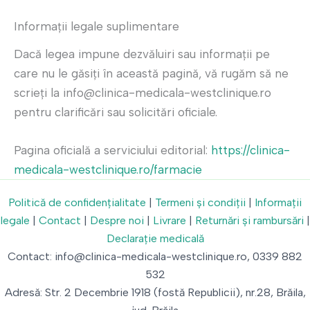
Informații legale suplimentare
Dacă legea impune dezvăluiri sau informaţii pe
care nu le găsiţi în această pagină, vă rugăm să ne
scrieţi la info@clinica-medicala-westclinique.ro
pentru clarificări sau solicitări oficiale.
Pagina oficială a serviciului editorial:
https://clinica-
medicala-westclinique.ro/farmacie
Politică de confidențialitate
|
Termeni și condiții
|
Informații
legale
|
Contact
|
Despre noi
|
Livrare
|
Returnări și rambursări
|
Declarație medicală
Contact: info@clinica-medicala-westclinique.ro, 0339 882
532
Adresă: Str. 2 Decembrie 1918 (fostă Republicii), nr.28, Brăila,