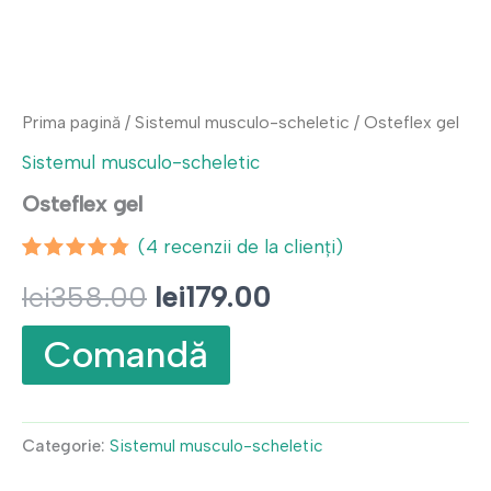
Prima pagină
/
Sistemul musculo-scheletic
/ Osteflex gel
Sistemul musculo-scheletic
Osteflex gel
(
4
recenzii de la clienți)
Evaluat la
3
Prețul
Prețul
lei
358.00
lei
179.00
4.67
din 5
pe baza a
evaluări
inițial
curent
Comandă
de la
clienți
a
este:
fost:
lei179.00.
Categorie:
Sistemul musculo-scheletic
lei358.00.