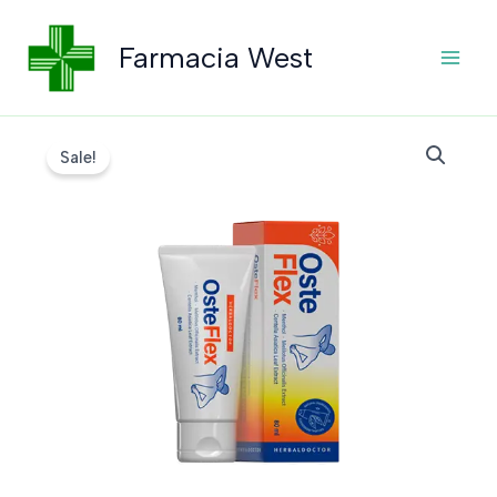
Skip
to
Farmacia West
content
Sale!