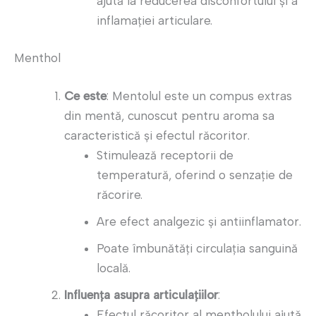
ajută la reducerea disconfortului și a
inflamației articulare.
Menthol
Ce este
: Mentolul este un compus extras
din mentă, cunoscut pentru aroma sa
caracteristică și efectul răcoritor.
Stimulează receptorii de
temperatură, oferind o senzație de
răcorire.
Are efect analgezic și antiinflamator.
Poate îmbunătăți circulația sanguină
locală.
Influența asupra articulațiilor
:
Efectul răcoritor al mentholului ajută