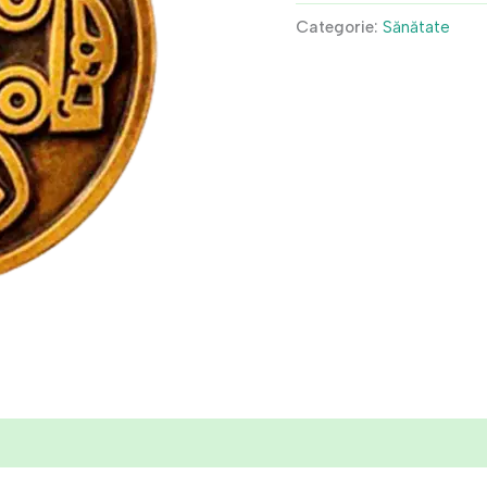
fost:
Categorie:
Sănătate
lei3