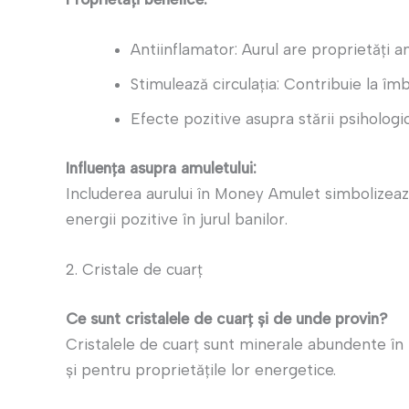
Antiinflamator: Aurul are proprietăți an
Stimulează circulația: Contribuie la îmb
Efecte pozitive asupra stării psihologi
Influența asupra amuletului:
Includerea aurului în Money Amulet simbolizează 
energii pozitive în jurul banilor.
2. Cristale de cuarț
Ce sunt cristalele de cuarț și de unde provin?
Cristalele de cuarț sunt minerale abundente în 
și pentru proprietățile lor energetice.