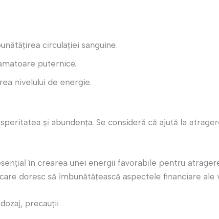
unătățirea circulației sanguine.
lamatoare puternice.
rea nivelului de energie.
eritatea și abundența. Se consideră că ajută la atragerea
esențial în crearea unei energii favorabile pentru atrage
are doresc să îmbunătățească aspectele financiare ale vie
ozaj, precauții