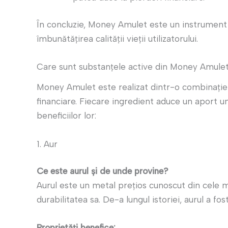
În concluzie, Money Amulet este un instrument c
îmbunătățirea calității vieții utilizatorului.
Care sunt substanțele active din Money Amule
Money Amulet este realizat dintr-o combinație 
financiare. Fiecare ingredient aduce un aport uni
beneficiilor lor:
1. Aur
Ce este aurul și de unde provine?
Aurul este un metal prețios cunoscut din cele m
durabilitatea sa. De-a lungul istoriei, aurul a fo
Proprietăți benefice: