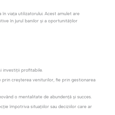
n viața utilizatorului. Acest amulet are
ive în jurul banilor și a oportunităților
 investiții profitabile.
ie prin creșterea veniturilor, fie prin gestionarea
omovând o mentalitate de abundență și succes.
e împotriva situațiilor sau deciziilor care ar