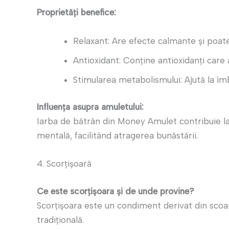
Proprietăți benefice:
Relaxant: Are efecte calmante și poate
Antioxidant: Conține antioxidanți care a
Stimularea metabolismului: Ajută la îmb
Influența asupra amuletului:
Iarba de bătrân din Money Amulet contribuie la e
mentală, facilitând atragerea bunăstării.
4. Scorțișoară
Ce este scorțișoara și de unde provine?
Scorțișoara este un condiment derivat din scoar
tradițională.