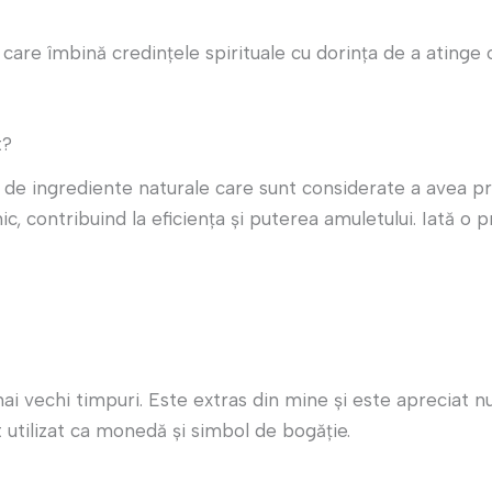
are îmbină credințele spirituale cu dorința de a atinge o 
t?
de ingrediente naturale care sunt considerate a avea pro
c, contribuind la eficiența și puterea amuletului. Iată o 
ai vechi timpuri. Este extras din mine și este apreciat n
st utilizat ca monedă și simbol de bogăție.