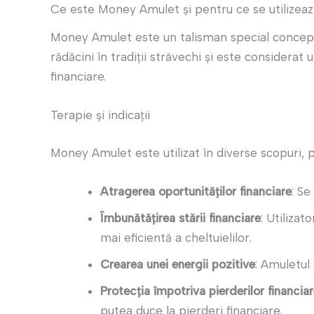
Ce este Money Amulet și pentru ce se utilizea
Money Amulet este un talisman special conceput 
rădăcini în tradiții străvechi și este considerat 
financiare.
Terapie și indicații
Money Amulet este utilizat în diverse scopuri, 
Atragerea oportunităților financiare
: Se
Îmbunătățirea stării financiare
: Utilizat
mai eficientă a cheltuielilor.
Crearea unei energii pozitive
: Amuletul
Protecția împotriva pierderilor financia
putea duce la pierderi financiare.