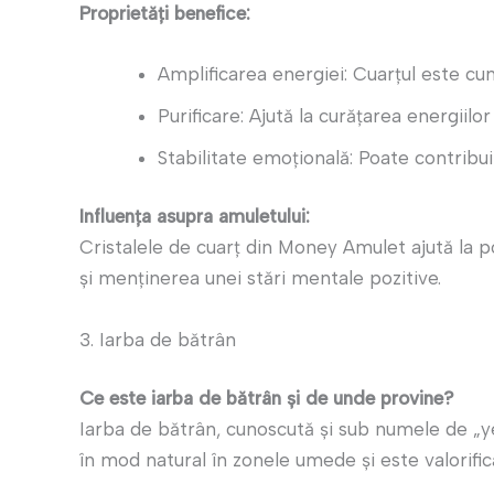
Proprietăți benefice:
Amplificarea energiei: Cuarțul este cun
Purificare: Ajută la curățarea energiilor
Stabilitate emoțională: Poate contribui 
Influența asupra amuletului:
Cristalele de cuarț din Money Amulet ajută la po
și menținerea unei stări mentale pozitive.
3. Iarba de bătrân
Ce este iarba de bătrân și de unde provine?
Iarba de bătrân, cunoscută și sub numele de „yer
în mod natural în zonele umede și este valorific