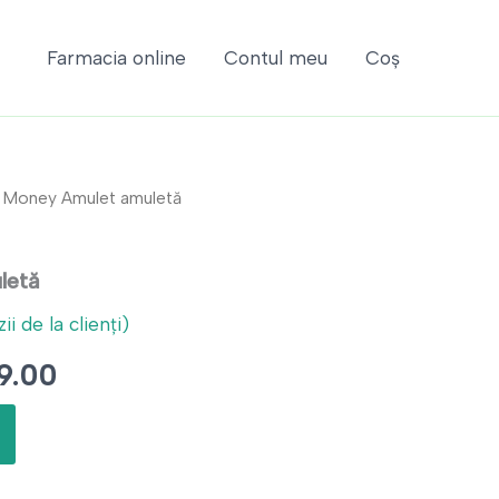
Farmacia online
Contul meu
Coș
 Money Amulet amuletă
letă
i de la clienți)
ul
Prețul
9.00
l
curent
este: