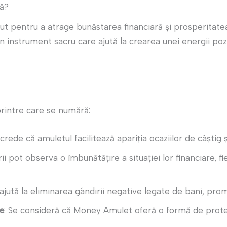
ză?
pentru a atrage bunăstarea financiară și prosperitatea î
un instrument sacru care ajută la crearea unei energii pozit
printre care se numără:
 crede că amuletul facilitează apariția ocaziilor de câștig și
orii pot observa o îmbunătățire a situației lor financiare, f
 ajută la eliminarea gândirii negative legate de bani, pr
re
: Se consideră că Money Amulet oferă o formă de protecți