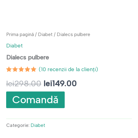
Prima pagină
/
Diabet
/ Dialecs pulbere
Diabet
Dialecs pulbere
(
10
recenzii de la clienți)
Evaluat la
10
Prețul
Prețul
lei
298.00
lei
149.00
4.80
din 5
pe baza a
evaluări
inițial
curent
Comandă
de la
clienți
a
este:
fost:
lei149.00.
Categorie:
Diabet
lei298.00.