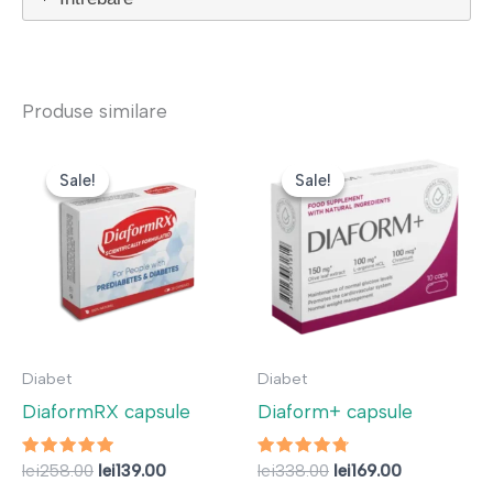
Produse similare
Sale!
Sale!
Sale!
Sale!
Diabet
Diabet
DiaformRX capsule
Diaform+ capsule
Evaluat la
Prețul
Prețul
Evaluat
Prețul
Prețul
lei
258.00
lei
139.00
lei
338.00
lei
169.00
4.67
la
inițial
curent
inițial
curent