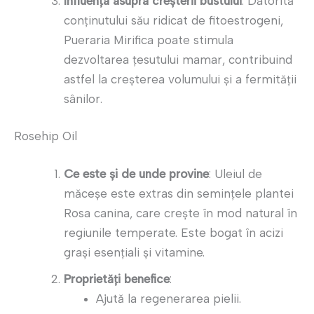
Influența asupra creșterii bustului
: Datorită
conținutului său ridicat de fitoestrogeni,
Pueraria Mirifica poate stimula
dezvoltarea țesutului mamar, contribuind
astfel la creșterea volumului și a fermității
sânilor.
Rosehip Oil
Ce este și de unde provine
: Uleiul de
măceșe este extras din semințele plantei
Rosa canina, care crește în mod natural în
regiunile temperate. Este bogat în acizi
grași esențiali și vitamine.
Proprietăți benefice
:
Ajută la regenerarea pielii.