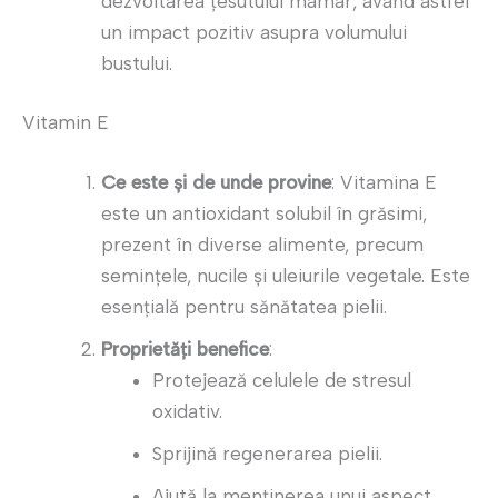
dezvoltarea țesutului mamar, având astfel
un impact pozitiv asupra volumului
bustului.
Vitamin E
Ce este și de unde provine
: Vitamina E
este un antioxidant solubil în grăsimi,
prezent în diverse alimente, precum
semințele, nucile și uleiurile vegetale. Este
esențială pentru sănătatea pielii.
Proprietăți benefice
:
Protejează celulele de stresul
oxidativ.
Sprijină regenerarea pielii.
Ajută la menținerea unui aspect