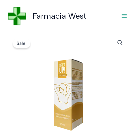
Skip
to
Farmacia West
content
Sale!