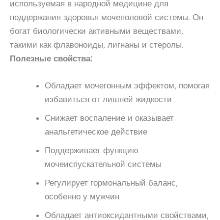
используемая в народной медицине для
поддержания здоровья мочеполовой системы. Он
богат биологически активными веществами,
такими как флавоноиды, лигнаны и стеролы.
Полезные свойства:
Обладает мочегонным эффектом, помогая
избавиться от лишней жидкости
Снижает воспаление и оказывает
анальгетическое действие
Поддерживает функцию
мочеиспускательной системы
Регулирует гормональный баланс,
особенно у мужчин
Обладает антиоксидантными свойствами,