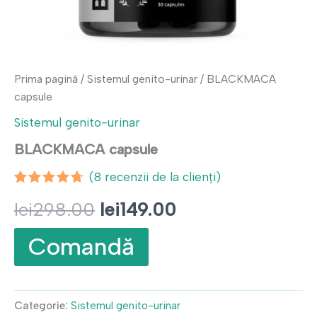
Prima pagină
/
Sistemul genito-urinar
/ BLACKMACA
capsule
Sistemul genito-urinar
BLACKMACA capsule
(
8
recenzii de la clienți)
Evaluat la
7
Prețul
Prețul
lei
298.00
lei
149.00
4.57
din 5
pe baza a
evaluări
inițial
curent
Comandă
de la
clienți
a
este:
fost:
lei149.00.
Categorie:
Sistemul genito-urinar