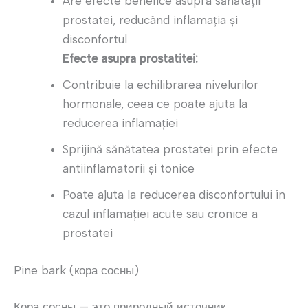
Are efecte benefice asupra sănătății
prostatei, reducând inflamația și
disconfortul
Efecte asupra prostatitei:
Contribuie la echilibrarea nivelurilor
hormonale, ceea ce poate ajuta la
reducerea inflamației
Sprijină sănătatea prostatei prin efecte
antiinflamatorii și tonice
Poate ajuta la reducerea disconfortului în
cazul inflamației acute sau cronice a
prostatei
Pine bark (кора сосны)
Кора сосны — это природный источник