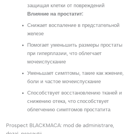
защищая клетки от повреждений
Влияние на простатит:
Снижает воспаление в предстательной
железе
Помогает уменьшить размеры простаты
при гиперплазии, что облегчает
мочеиспускание
Уменьшает симптомы, такие как жжение,
боли и частое мочеиспускание
Способствует восстановлению тканей и
снижению отека, что способствует
облегчению симптомов простатита
Prospect BLACKMACA: mod de administrare,
dozaj, precauții