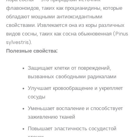
флавоноидов, таких как процианидины, которые
обладают мощными антиоксидантными
свойствами. Извлекается она из коры различных
видов сосны, таких как сосна обыкновенная (Pinus
sylvestris).
Полезные свойства:
Защищает клетки от повреждений,
вызванных свободными радикалами
Улучшает кровообращение и укрепляет
сосуды
Уменьшает воспаление и способствует
заживлению тканей
Повышает эластичность сосудистой
стенки