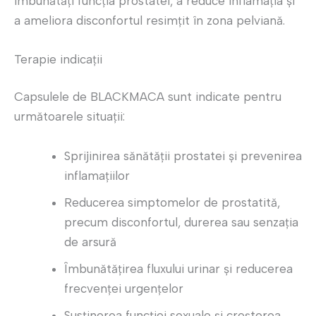
îmbunătăți funcția prostatei, a reduce inflamația și
a ameliora disconfortul resimțit în zona pelviană.
Terapie indicații
Capsulele de BLACKMACA sunt indicate pentru
următoarele situații:
Sprijinirea sănătății prostatei și prevenirea
inflamațiilor
Reducerea simptomelor de prostatită,
precum disconfortul, durerea sau senzația
de arsură
Îmbunătățirea fluxului urinar și reducerea
frecvenței urgențelor
Susținerea funcției sexuale și creșterea