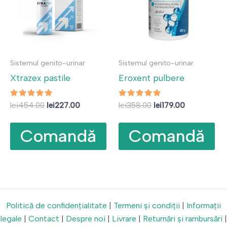
Sistemul genito-urinar
Sistemul genito-urinar
Xtrazex pastile
Eroxent pulbere
Evaluat la
Prețul
Prețul
Evaluat la
Prețul
Prețul
lei
454.00
lei
227.00
lei
358.00
lei
179.00
4.86
4.67
inițial
curent
inițial
curent
din 5
din 5
a
este:
a
este:
Comandă
Comandă
fost:
lei227.00.
fost:
lei179.00.
lei454.00.
lei358.00.
Politică de confidențialitate
|
Termeni și condiții
|
Informații
legale
|
Contact
|
Despre noi
|
Livrare
|
Returnări și rambursări
|